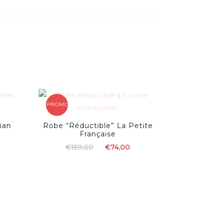
PROMO !
ian
Robe “Réductible” La Petite
Française
€
159,00
€
74,00