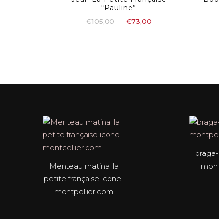
“Pauline”
€
105,00
€
73,00
braga-
Menteau matinal la
mont
petite française icone-
montpellier.com