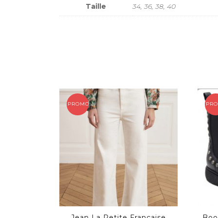
Taille
34, 36, 38, 40
PROMO !
PRO
Jean La Petite Française
Boo