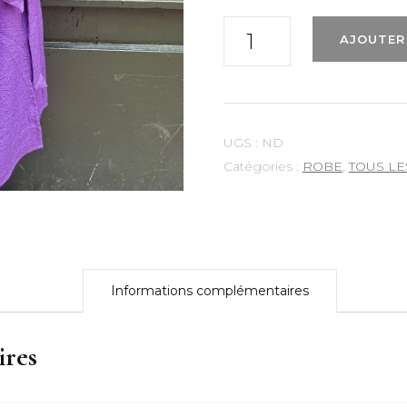
quantité
AJOUTER
de
Robe
"Ihrenarty"
Ichi
UGS :
ND
Catégories :
ROBE
,
TOUS LE
Informations complémentaires
ires