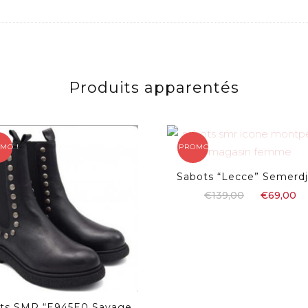
Produits apparentés
MO !
PROMO !
Sabots “Lecce” Semerdj
€
139,00
€
69,00
ts SMR “E945E0 Savage