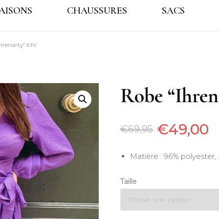
AISONS
CHAUSSURES
SACS
GALES
hrenarty” Ichi
Robe “Ihren
€
49,00
€
69,95
Matière : 96% polyester,
Taille