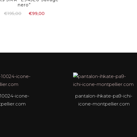
nero”
€
195,00
€
99,00
10024-icone-
pantalon-ihkate-pa9-ichi-
pellier.com
icone-montpellier.com