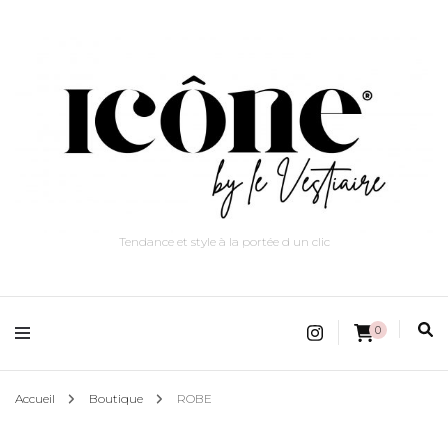
Tendance et style à la portée d un clic
0
Accueil
Boutique
ROBE