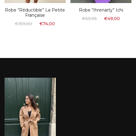
Robe “Réductible” La Petite
Robe “Ihrenarty” Ichi
Française
€
69,95
€
49,00
€
159,00
€
74,00