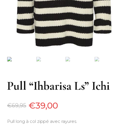
Pull “Ihbarisa Ls” Ichi
€
39,00
€
69,95
Pull long à col zippé avec rayures.