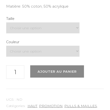
Matière: 50% coton, 50% acrylique
Taille
Couleur
quantité
AJOUTER AU PANIER
de
Pull
"Ihbarisa
Ls"
UGS :
ND
Ichi
Catégories :
HAUT
,
PROMOTION
,
PULLS & MAILLES
,