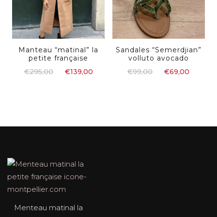
Manteau “matinal” la
Sandales “Semerdjian”
petite française
volluto avocado
€
295,00
€
139,00
€
99,00
€
69,00
Menteau matinal la