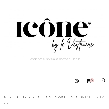
Tendance et style à la portée d un clic
0
Accueil
Boutique
TOUS LES PRODUITS
Pull “Ihbarisa Ls”
Ichi