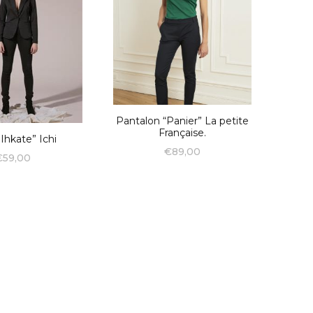
Pantalon “Panier” La petite
Française.
Ihkate” Ichi
€
89,00
€
59,00