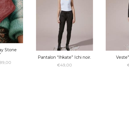
ay Stone
”
Pantalon “Ihkate” Ichi noir.
Veste”
89,00
€
49,00