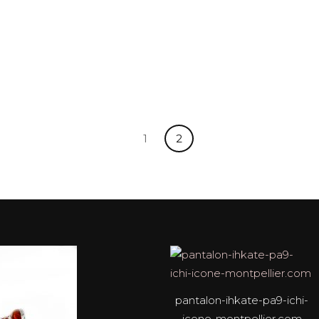
1
2
pantalon-ihkate-pa9-ichi-
icone-montpellier.com