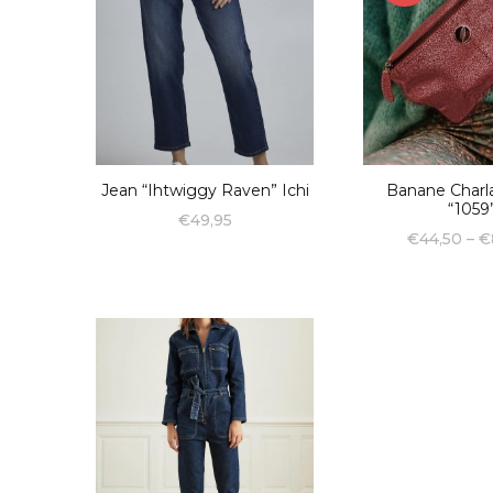
Jean “Ihtwiggy Raven” Ichi
Banane Charl
“1059
€
49,95
€
44,50
–
€