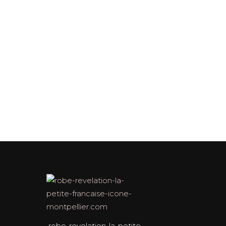
robe-revelation-la-petite-